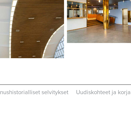
ushistorialliset selvitykset
Uudiskohteet ja korj