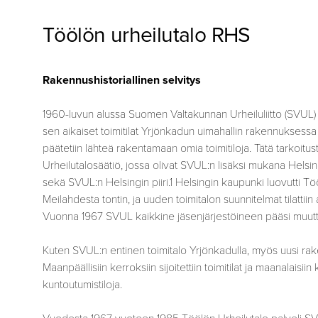
Töölön urheilutalo RHS
Rakennushistoriallinen selvitys
1960-luvun alussa Suomen Valtakunnan Urheiluliitto (SVUL) 
sen aikaiset toimitilat Yrjönkadun uimahallin rakennuksess
päätetiin lähteä rakentamaan omia toimitiloja. Tätä tarkoitu
Urheilutalosäätiö, jossa olivat SVUL:n lisäksi mukana Helsi
sekä SVUL:n Helsingin piiri.1 Helsingin kaupunki luovutti Tö
Meilahdesta tontin, ja uuden toimitalon suunnitelmat tilattiin a
Vuonna 1967 SVUL kaikkine jäsenjärjestöineen pääsi muut
Kuten SVUL:n entinen toimitalo Yrjönkadulla, myös uusi rake
Maanpäällisiin kerroksiin sijoitettiin toimitilat ja maanalaisiin 
kuntoutumistiloja.