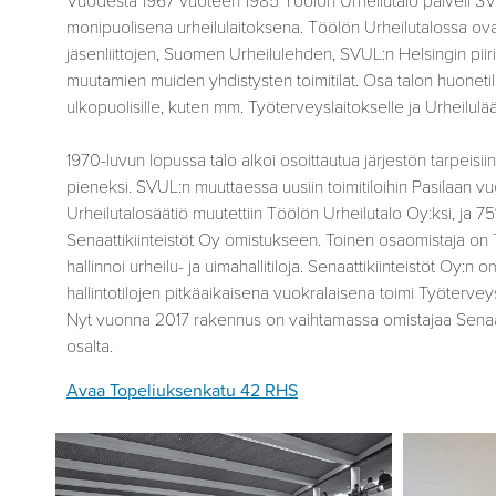
Vuodesta 1967 vuoteen 1985 Töölön Urheilutalo palveli SVU
monipuolisena urheilulaitoksena. Töölön Urheilutalossa ova
jäsenliittojen, Suomen Urheilulehden, SVUL:n Helsingin pii
muutamien muiden yhdistysten toimitilat. Osa talon huonetil
ulkopuolisille, kuten mm. Työterveyslaitokselle ja Urheilulää
1970-luvun lopussa talo alkoi osoittautua järjestön tarpeisi
pieneksi. SVUL:n muuttaessa uusiin toimitiloihin Pasilaan 
Urheilutalosäätiö muutettiin Töölön Urheilutalo Oy:ksi, ja 7
Senaattikiinteistöt Oy omistukseen. Toinen osaomistaja on T
hallinnoi urheilu- ja uimahallitiloja. Senaattikiinteistöt Oy:n 
hallintotilojen pitkäaikaisena vuokralaisena toimi Työterve
Nyt vuonna 2017 rakennus on vaihtamassa omistajaa Senaat
osalta.
Avaa Topeliuksenkatu 42 RHS