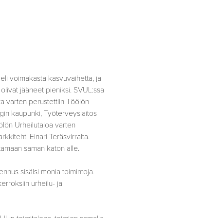
eli voimakasta kasvuvaihetta, ja
a
olivat jääneet pieniksi. SVUL:ssa
sta
varten perustettiin Töölön
ngin kaupunki, Työterveyslaitos
ölön Urheilutaloa varten
rkkitehti Einari Teräsvirralta.
tamaan saman katon alle.
nnus sisälsi monia toimintoja.
kerroksiin urheilu- ja