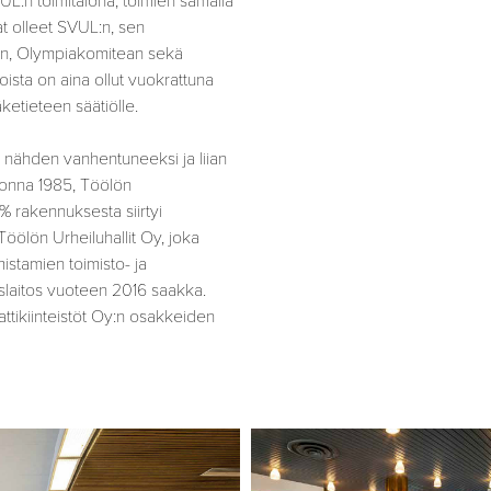
L:n toimitalona, toimien samalla
t olleet SVUL:n, sen
rin, Olympiakomitean sekä
oista on aina ollut vuokrattuna
ketieteen säätiölle.
in nähden vanhentuneeksi ja liian
vuonna 1985, Töölön
5% rakennuksesta siirtyi
öölön Urheiluhallit Oy, joka
omistamien toimisto- ja
yslaitos vuoteen 2016 saakka.
tikiinteistöt Oy:n osakkeiden