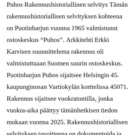
Puhos Rakennushistoriallinen selvitys Tämän
rakennushistoriallisen selvityksen kohteena
on Puotinharjun vuonna 1965 valmistunut
ostoskeskus “Puhos”. Arkkitehti Erkki
Karvisen suunnittelema rakennus oli
valmistuttuaan Suomen suurin ostoskeskus.
Puotinharjun Puhos sijaitsee Helsingin 45.
kaupunginosan Vartiokylän korttelissa 45071.
Rakennus sijaitsee vuokratontilla, jonka
vuokra-aika päättyy tämänhetkisen tiedon
mukaan vuonna 2025. Rakennushistoriallisen
selvityksen tavoitteena on dokumentoida ja