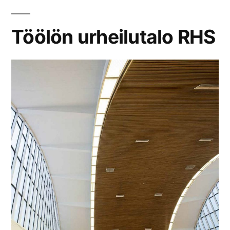
Töölön urheilutalo RHS