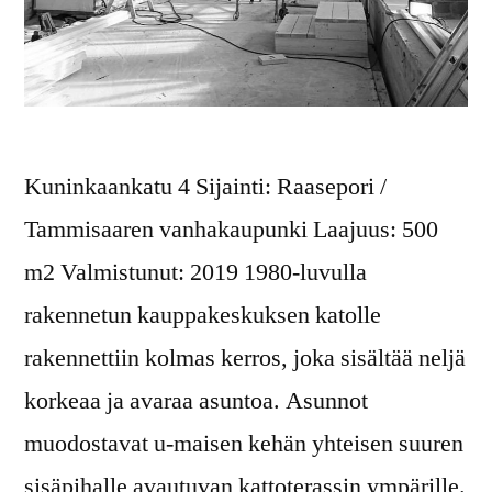
Kuninkaankatu 4 Sijainti: Raasepori /
Tammisaaren vanhakaupunki Laajuus: 500
m2 Valmistunut: 2019 1980-luvulla
rakennetun kauppakeskuksen katolle
rakennettiin kolmas kerros, joka sisältää neljä
korkeaa ja avaraa asuntoa. Asunnot
muodostavat u-maisen kehän yhteisen suuren
sisäpihalle avautuvan kattoterassin ympärille.