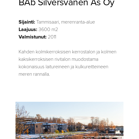
BAb Silversvanen As Oy
Sijainti:
Tammisaari, merenranta-alue
Laajuus:
3600 m2
Valmistunut:
2011
Kahden kolmikerroksisen kerrostalon ja kolmen
kaksikerroksisen rivitalon muodostama
kokonaisuus laitureineen ja kulkureitteineen
meren rannalla.